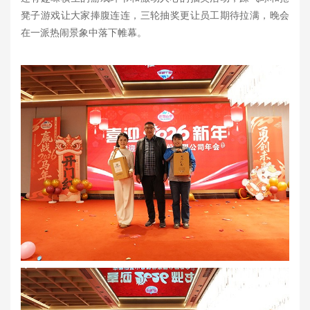
凳子游戏让大家捧腹连连，三轮抽奖更让员工期待拉满，晚会
在一派热闹景象中落下帷幕。